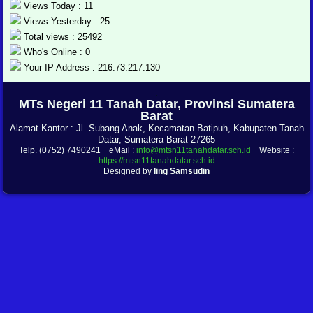
Views Today : 11
Views Yesterday : 25
Total views : 25492
Who's Online : 0
Your IP Address : 216.73.217.130
.
MTs Negeri 11 Tanah Datar, Provinsi Sumatera
Barat
Alamat Kantor : Jl. Subang Anak, Kecamatan Batipuh, Kabupaten Tanah
Datar, Sumatera Barat 27265
Telp. (0752) 7490241 eMail :
info@mtsn11tanahdatar.sch.id
Website :
https://mtsn11tanahdatar.sch.id
Designed by
Iing Samsudin
.