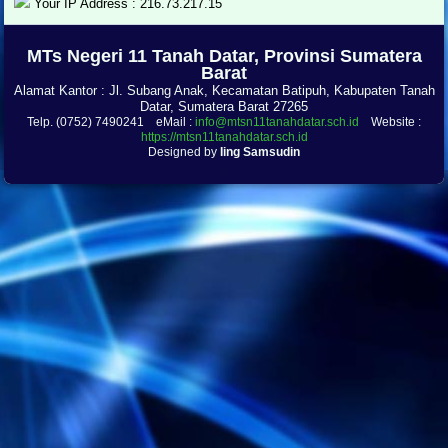
Your IP Address : 216.73.217.15
.
MTs Negeri 11 Tanah Datar, Provinsi Sumatera
Barat
Alamat Kantor : Jl. Subang Anak, Kecamatan Batipuh, Kabupaten Tanah
Datar, Sumatera Barat 27265
Telp. (0752) 7490241 eMail :
info@mtsn11tanahdatar.sch.id
Website :
https://mtsn11tanahdatar.sch.id
Designed by
Iing Samsudin
.