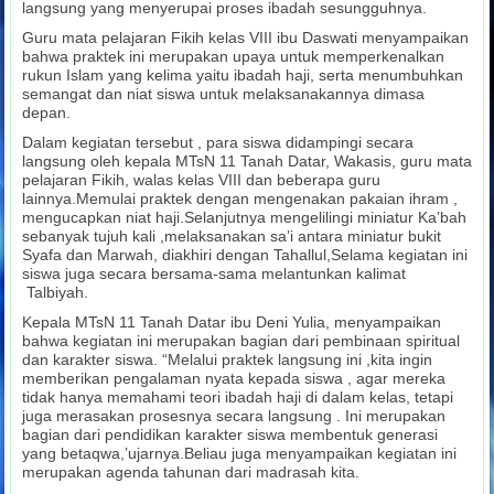
langsung yang menyerupai proses ibadah sesungguhnya.
Guru mata pelajaran Fikih kelas VIII ibu Daswati menyampaikan
bahwa praktek ini merupakan upaya untuk memperkenalkan
rukun Islam yang kelima yaitu ibadah haji, serta menumbuhkan
semangat dan niat siswa untuk melaksanakannya dimasa
depan.
Dalam kegiatan tersebut , para siswa didampingi secara
langsung oleh kepala MTsN 11 Tanah Datar, Wakasis, guru mata
pelajaran Fikih, walas kelas VIII dan beberapa guru
lainnya.Memulai praktek dengan mengenakan pakaian ihram ,
mengucapkan niat haji.Selanjutnya mengelilingi miniatur Ka’bah
sebanyak tujuh kali ,melaksanakan sa’i antara miniatur bukit
Syafa dan Marwah, diakhiri dengan Tahallul,Selama kegiatan ini
siswa juga secara bersama-sama melantunkan kalimat
Talbiyah.
Kepala MTsN 11 Tanah Datar ibu Deni Yulia, menyampaikan
bahwa kegiatan ini merupakan bagian dari pembinaan spiritual
dan karakter siswa. “Melalui praktek langsung ini ,kita ingin
memberikan pengalaman nyata kepada siswa , agar mereka
tidak hanya memahami teori ibadah haji di dalam kelas, tetapi
juga merasakan prosesnya secara langsung . Ini merupakan
bagian dari pendidikan karakter siswa membentuk generasi
yang betaqwa,’ujarnya.Beliau juga menyampaikan kegiatan ini
merupakan agenda tahunan dari madrasah kita.