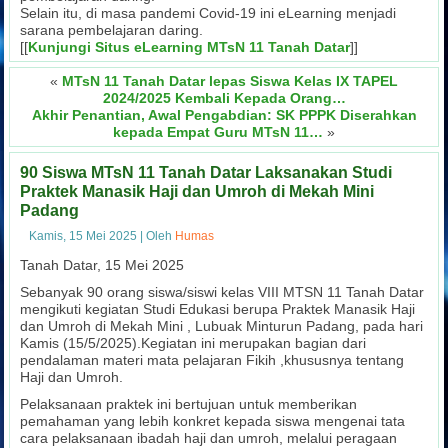
Selain itu, di masa pandemi Covid-19 ini eLearning menjadi
sarana pembelajaran daring.
[[
Kunjungi Situs eLearning MTsN 11 Tanah Datar
]]
«
MTsN 11 Tanah Datar lepas Siswa Kelas IX TAPEL
2024/2025 Kembali Kepada Orang…
Akhir Penantian, Awal Pengabdian: SK PPPK Diserahkan
kepada Empat Guru MTsN 11…
»
90 Siswa MTsN 11 Tanah Datar Laksanakan Studi
Praktek Manasik Haji dan Umroh di Mekah Mini
Padang
Kamis, 15 Mei 2025
|
Oleh
Humas
Tanah Datar, 15 Mei 2025
Sebanyak 90 orang siswa/siswi kelas VIII MTSN 11 Tanah Datar
mengikuti kegiatan Studi Edukasi berupa Praktek Manasik Haji
dan Umroh di Mekah Mini , Lubuak Minturun Padang, pada hari
Kamis (15/5/2025).Kegiatan ini merupakan bagian dari
pendalaman materi mata pelajaran Fikih ,khususnya tentang
Haji dan Umroh.
Pelaksanaan praktek ini bertujuan untuk memberikan
pemahaman yang lebih konkret kepada siswa mengenai tata
cara pelaksanaan ibadah haji dan umroh, melalui peragaan